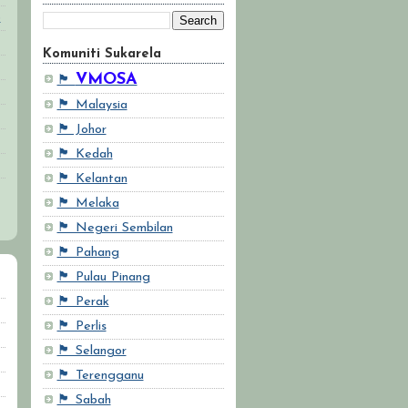
6
Komuniti Sukarela
VMOSA
🏴
🏴 Malaysia
🏴 Johor
🏴 Kedah
🏴 Kelantan
🏴 Melaka
🏴 Negeri Sembilan
🏴 Pahang
🏴 Pulau Pinang
🏴 Perak
🏴 Perlis
🏴 Selangor
🏴 Terengganu
🏴 Sabah