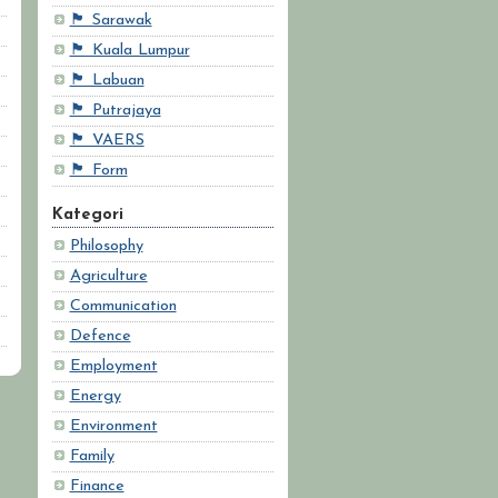
🏴 Sarawak
🏴 Kuala Lumpur
🏴 Labuan
🏴 Putrajaya
🏴 VAERS
🏴 Form
Kategori
Philosophy
Agriculture
Communication
Defence
Employment
Energy
Environment
Family
Finance