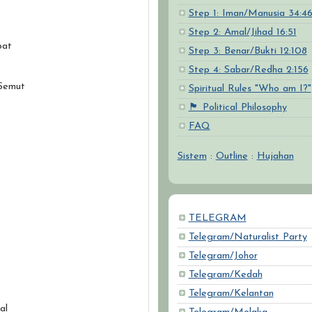
Step 1: Iman/Manusia 34:4
Step 2: Amal/Jihad 16:51
pat
Step 3: Benar/Bukti 12:108
Step 4: Sabar/Redha 2:156
Semut
Spiritual Rules "Who am I?"
🏴 Political Philosophy
FAQ
Sistem
:
Outline
:
Hujahan
TELEGRAM
Telegram/Naturalist Party
Telegram/Johor
Telegram/Kedah
Telegram/Kelantan
al