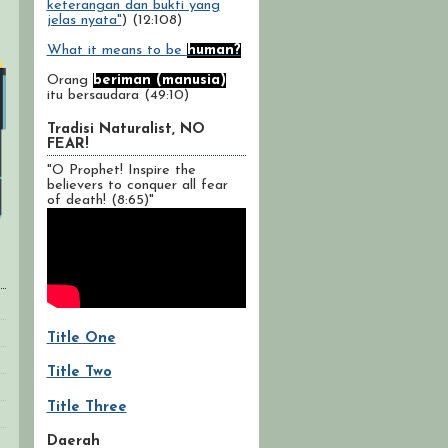
keterangan dan bukti yang
jelas nyata"
) (12:108)
What it means to be
human?
Orang
beriman (manusia)
itu bersaudara (49:10)
Tradisi Naturalist, NO
FEAR!
"O Prophet! Inspire the
believers to conquer all fear
of death! (8:65)"
Title One
Title Two
Title Three
Daerah