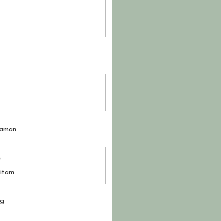
laman
s
itam
ng