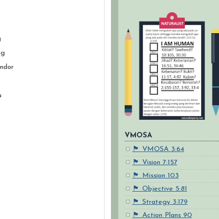
g
ng
ndor
u
VMOSA
🏴 VMOSA 3:64
🏴 Vision 7:157
🏴 Mission 103
🏴 Objective 5:81
🏴 Strategy 3:179
🏴 Action Plans 90